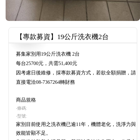
【專款募資】19公斤洗衣機2台
募集家別用19公斤洗衣機 2台
每台25700元，共需51,400元
因考慮日後維修，採專款募資方式，若欲全額捐贈，請
直接電洽08-7367264轉財務
商品規格
‧條碼:
‧型號:
家別目前使用之洗衣機已逾11年，機體老化，洗淨力與
效能皆顯不足。