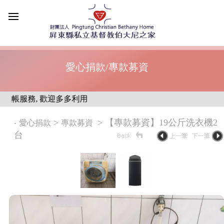
愛心捐款/專款募資
帳服務, 歡迎多多利用
‧
>
> 【專款募資】19公斤洗衣機2
愛心捐款
專款募資
台