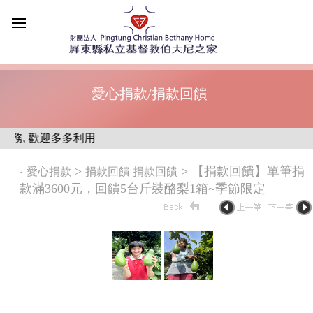
愛心捐款/捐款回饋
, 歡迎多多利用
‧
>
> 【捐款回饋】單筆捐
愛心捐款
捐款回饋 捐款回饋
款滿3600元，回饋5台斤裝酪梨1箱~季節限定