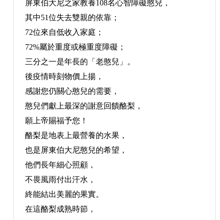
屏東伯大尼之家教養108名心智障礙憨兒，
其中51位失去雙親的依靠；
72位來自低收入家庭；
72%屬於重度或極重度障礙；
三分之一是年長的「老憨兒」。
後疫情時刻物價上揚，
感謝您仍關心憨兒的需要，
憨兒們獻上最深的謝意回饋酪梨，
願上帝賜福予您！
酪梨是地表上最營養的水果，
也是屏東伯大尼憨兒的希望，
他們長年細心照顧，
不畏風雨付出汗水，
終能結出美麗的果實。
在這酪梨成熟時節，