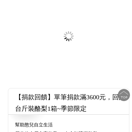
【捐款回饋】單筆捐款滿3600元，回饋5
台斤裝酪梨1箱~季節限定
幫助憨兒自立生活