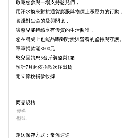
敬邀您參與一場支持憨兒們，
用汗水換來對抗通貨膨脹與物價上漲壓力的行動，
實踐對生命的愛與關懷，
讓憨兒能持續享有優質的生活照護，
您在餐桌上也能品嚐到對愛與營養的堅持與守護。
單筆捐款滿3600元
憨兒回饋您5台斤裝酪梨1箱
預計7月起依捐款次序出貨
開立節稅捐款收據
商品規格
‧條碼:
‧型號:
運送保存方式：常溫運送