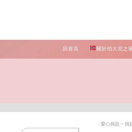
回首頁
關於伯大尼之
‧
愛心捐款
>
捐