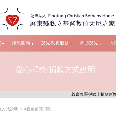
家
訊息園地
憨兒教養服務
幫助憨兒
捐
愛心捐款/捐款方式說明
義賣專區與線上捐款新增刷卡
款方式說明
> ⋄親自前來捐款