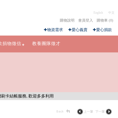
English
中文
購物說明
會員登入
購物車 (0)
✚物資需求
✚愛心義賣
✚愛心捐款
款捐物徵信
教養團隊徵才
結帳服務, 歡迎多多利用