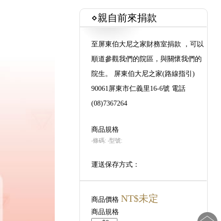
⋄親自前來捐款
至屏東伯大尼之家財務室捐款 ，可以
順道參觀我們的院區，與關懷我們的
院生。 屏東伯大尼之家(路線指引)
90061屏東市仁義里16-6號 電話
(08)7367264
商品規格
‧條碼:
‧型號:
運送保存方式：
NT$未定
商品價格
商品規格