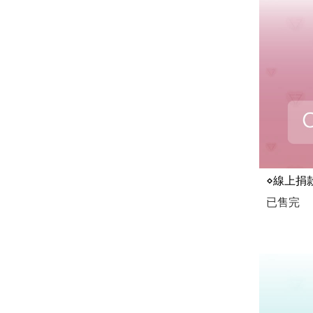
⋄線上捐
已售完