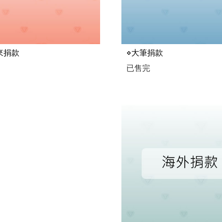
來捐款
⋄大筆捐款
已售完