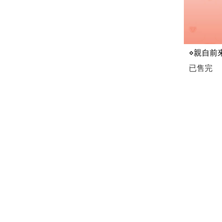
⋄親自前
已售完