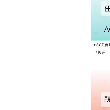
⋄ACH
已售完