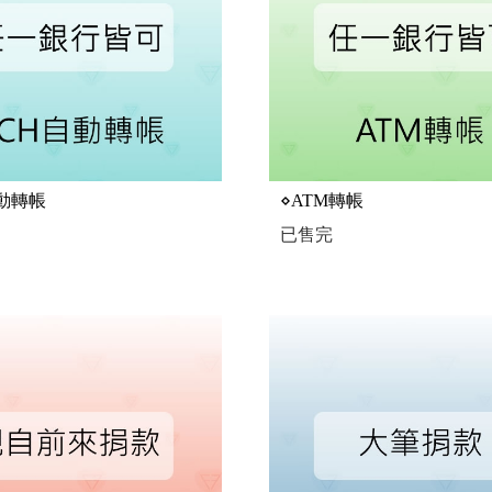
自動轉帳
⋄ATM轉帳
已售完