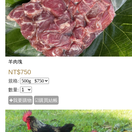
羊肉塊
NT$750
規格:
數量:
✚我要購物
☑購買結帳