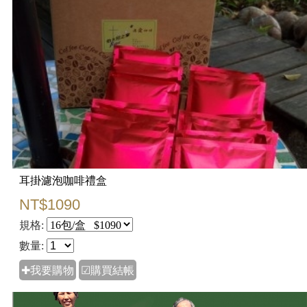
耳掛濾泡咖啡禮盒
NT$1090
規格:
數量:
✚我要購物
☑購買結帳