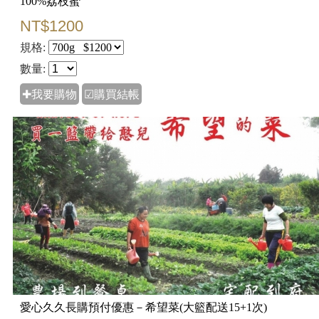
100%荔枝蜜
NT$1200
規格:
數量:
✚我要購物
☑購買結帳
愛心久久長購預付優惠－希望菜(大籃配送15+1次)