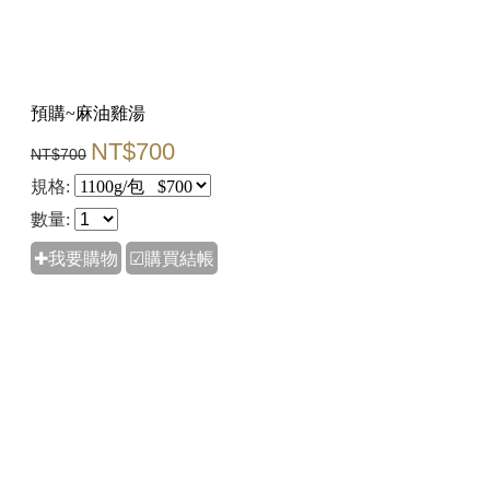
預購~麻油雞湯
NT$700
NT$700
規格:
數量:
✚我要購物
☑購買結帳