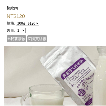
豬絞肉
NT$120
規格:
數量:
✚我要購物
☑購買結帳