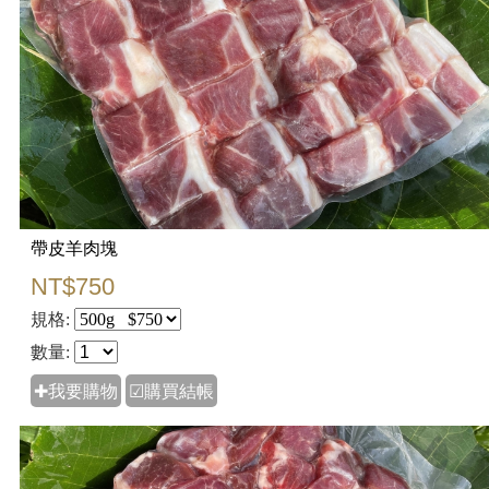
帶皮羊肉塊
NT$750
規格:
數量:
✚我要購物
☑購買結帳