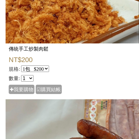
傳統手工炒製肉鬆
NT$200
規格:
數量:
✚我要購物
☑購買結帳