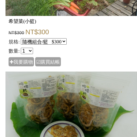
希望菜(小籃)
NT$300
NT$300
規格:
數量:
✚我要購物
☑購買結帳