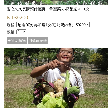
愛心久久長購預付優惠－希望菜(小籃配送20+1次)
NT$9200
規格:
數量:
✚我要購物
☑購買結帳