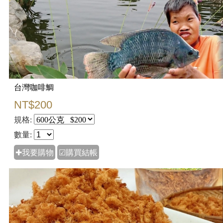
台灣咖啡鯛
NT$200
規格:
數量:
✚我要購物
☑購買結帳