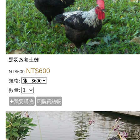
黑羽放養土雞
NT$600
NT$600
規格:
數量:
✚我要購物
☑購買結帳