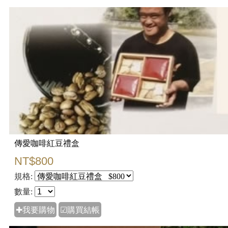
傳愛咖啡紅豆禮盒
NT$800
規格:
數量:
✚我要購物
☑購買結帳