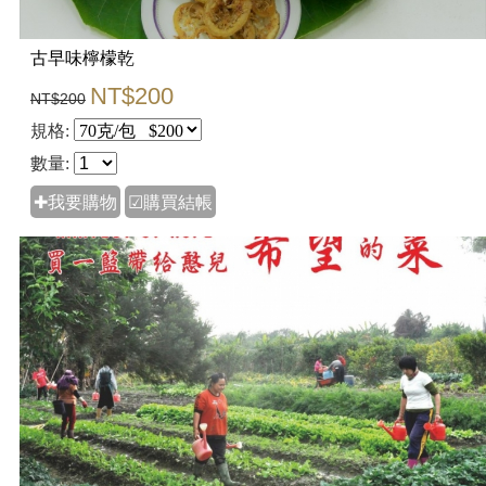
古早味檸檬乾
NT$200
NT$200
規格:
數量:
✚我要購物
☑購買結帳