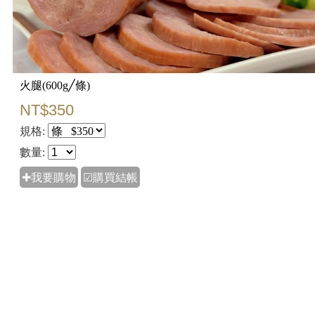
火腿(600g╱條)
NT$350
規格:
數量:
✚我要購物
☑購買結帳