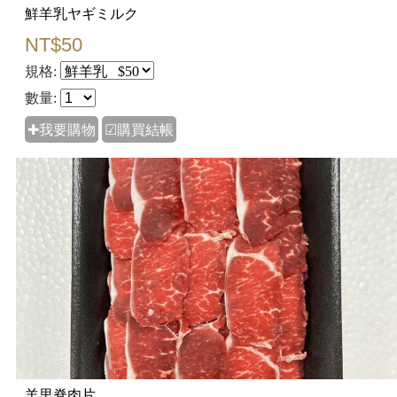
鮮羊乳ヤギミルク
NT$50
規格:
數量:
✚我要購物
☑購買結帳
羊里脊肉片