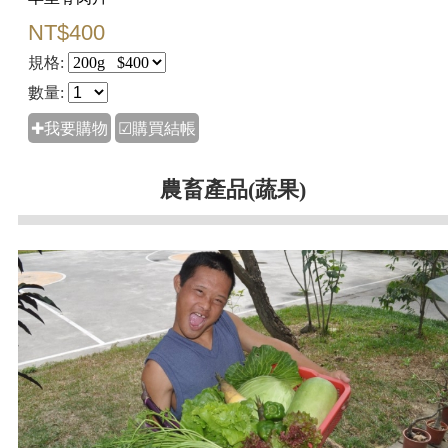
NT$400
規格:
數量:
✚我要購物
☑購買結帳
農畜產品(蔬果)