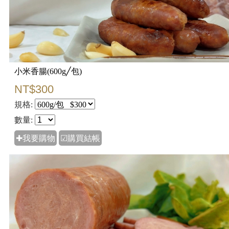
小米香腸(600g╱包)
NT$300
規格:
數量:
✚我要購物
☑購買結帳