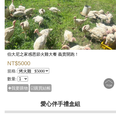
伯大尼之家感恩節火雞大餐 義賣開跑！
NT$5000
規格:
數量:
✚我要購物
☑購買結帳
愛心伴手禮盒組