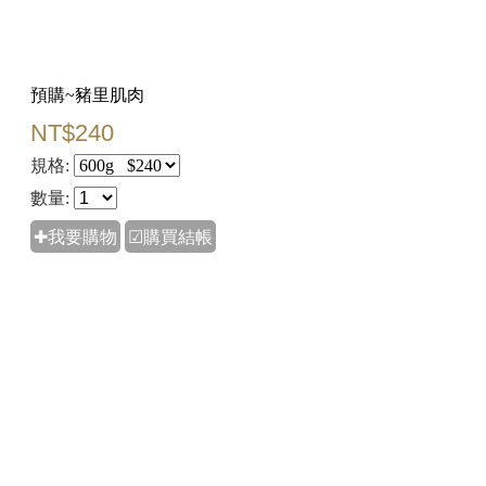
預購~豬里肌肉
NT$240
規格:
數量:
✚我要購物
☑購買結帳