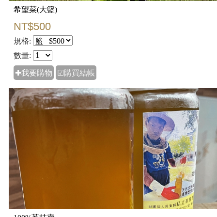
希望菜(大籃)
NT$500
規格:
數量:
✚我要購物
☑購買結帳