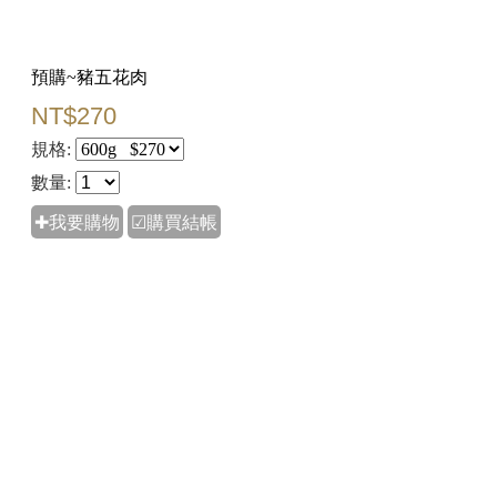
預購~豬五花肉
NT$270
規格:
數量:
✚我要購物
☑購買結帳