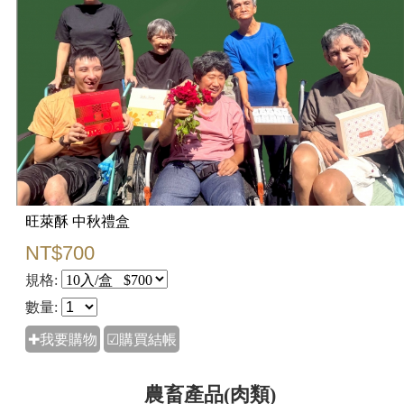
旺萊酥 中秋禮盒
NT$700
規格:
數量:
✚我要購物
☑購買結帳
農畜產品(肉類)