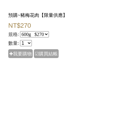
預購~豬梅花肉【限量供應】
NT$270
規格:
數量:
✚我要購物
☑購買結帳