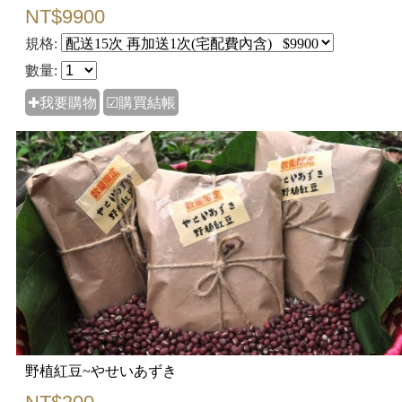
NT$9900
規格:
數量:
✚我要購物
☑購買結帳
野植紅豆~やせいあずき