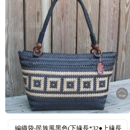
編織袋-民族風黑色(下緣長*32●上緣長