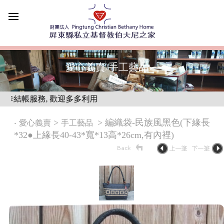
愛心義賣/手工藝品
結帳服務, 歡迎多多利用
‧
>
> 編織袋-民族風黑色(下緣長
愛心義賣
手工藝品
*32●上緣長40-43*寬*13高*26cm,有內裡)