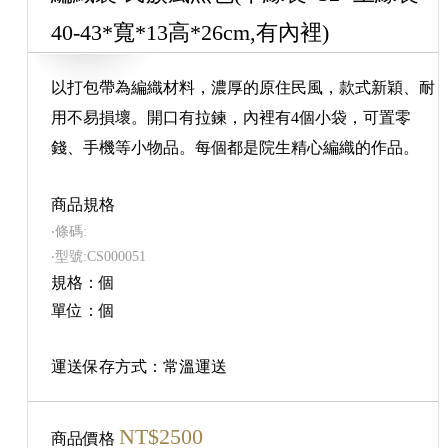
40-43*寬*13高*26cm,有內裡)
以打包帶為編織材料，濃厚的原住民風，款式新穎、耐
用不易損壞。開口有拉鍊，內裡有4個小袋，可置零
錢、手機等小物品。每個都是院生精心編織的作品。
商品規格
‧條碼:
‧型號:CS000051
規格：個
單位：個
運送保存方式：常溫運送
NT$2500
商品價格