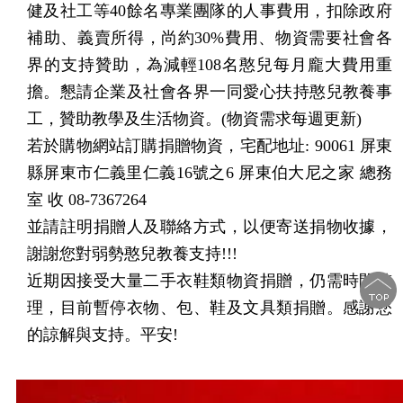
健及社工等40餘名專業團隊的人事費用，扣除政府
補助、義賣所得，尚約30%費用、物資需要社會各
界的支持贊助，為減輕108名憨兒每月龐大費用重
擔。懇請企業及社會各界一同愛心扶持憨兒教養事
工，贊助教學及生活物資。(物資需求每週更新)
若於購物網站訂購捐贈物資，宅配地址: 90061 屏東
縣屏東市仁義里仁義16號之6 屏東伯大尼之家 總務
室 收 08-7367264
並請註明捐贈人及聯絡方式，以便寄送捐物收據，
謝謝您對弱勢憨兒教養支持!!!
近期因接受大量二手衣鞋類物資捐贈，仍需時間整
理，目前暫停衣物、包、鞋及文具類捐贈。感謝您
的諒解與支持。平安!