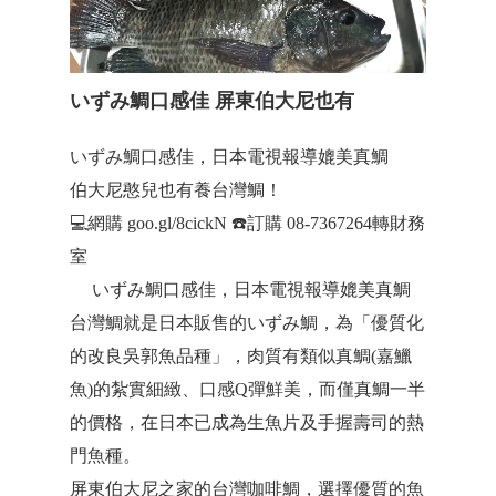
いずみ鯛口感佳 屏東伯大尼也有
いずみ鯛口感佳，日本電視報導媲美真鯛
伯大尼憨兒也有養台灣鯛！
💻網購 goo.gl/8cickN ☎️訂購 08-7367264轉財務
室
いずみ鯛口感佳，日本電視報導媲美真鯛
台灣鯛就是日本販售的いずみ鯛，為「優質化
的改良吳郭魚品種」，肉質有類似真鯛(嘉鱲
魚)的紮實細緻、口感Q彈鮮美，而僅真鯛一半
的價格，在日本已成為生魚片及手握壽司的熱
門魚種。
屏東伯大尼之家的台灣咖啡鯛，選擇優質的魚