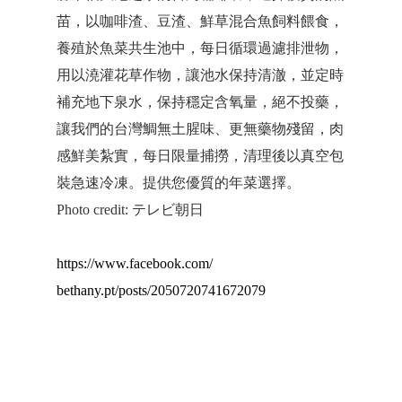
苗，以咖啡渣、豆渣、鮮草混合魚飼料餵食，
養殖於魚菜共生池中，每日循環過濾排泄物，
用以澆灌花草作物，讓池水保持清澈，並定時
補充地下泉水，保持穩定含氧量，絕不投藥，
讓我們的台灣鯛無土腥味、更無藥物殘留，肉
感鮮美紮實，每日限量捕撈，清理後以真空包
裝急速冷凍。提供您優質的年菜選擇。
Photo credit: テレビ朝日
https://www.facebook.com/
bethany.pt/posts/2050720741672079