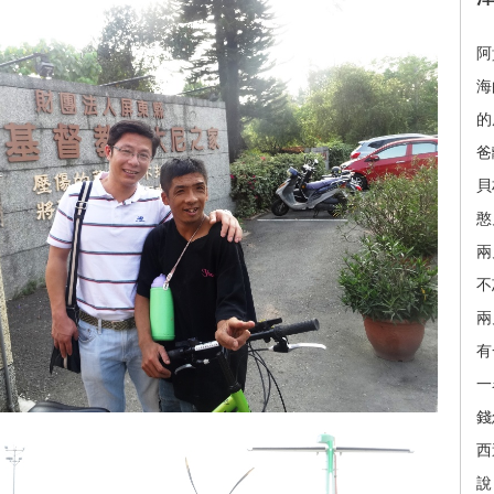
阿
海
的
爸
貝
憨
兩
不
兩
有
一
錢
西
說