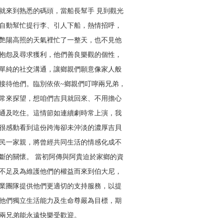
就來到熟悉的碼頭，當船長幫手 見到觀光
自動幫忙提行李、引人下船，熱情招呼，
艷陽高照的天氣裡忙了一整天，也不見他
抱怨及尋求獲利，他們善良樂觀的個性，
單純的社交溝通，讓鄉親們願意像家人般
接待他們。臨別依依~鄉親們叮嚀兩兄弟，
常來探望，想咱們吉貝就回來、不用擔心
通及吃住。這情節如連續劇時常上演，我
很感動看到這份跨海卻未沖淡的濃厚吉貝
民一家親，將曾經共同生活的情感化成不
斷的關懷。 當初阿傳與阿貴迫於家鄉的資
不足及為維護他們的權益而來到伯大尼，
業團隊提供他們更適切的支持服務，以提
他們獨立生活能力及生命尊嚴為目標，期
兩兄弟能永遠快樂受歡迎。