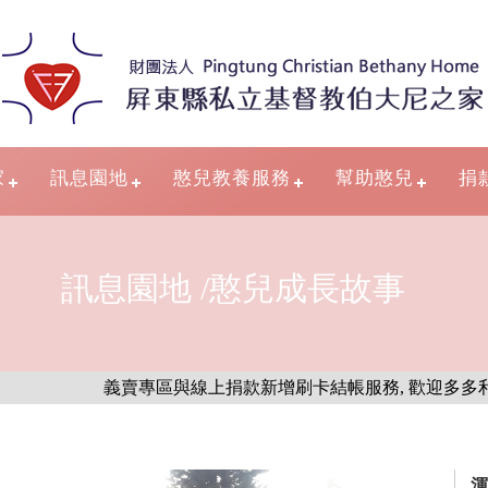
家
訊息園地
憨兒教養服務
幫助憨兒
捐
訊息園地 /憨兒成長故事
義賣專區與線上捐款新增刷卡結帳服務, 歡迎多多利用
渾