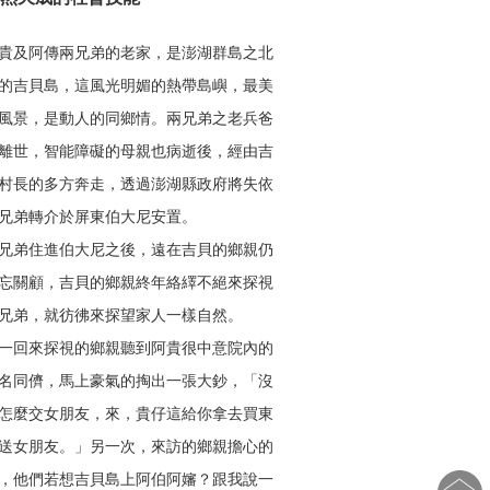
貴及阿傳兩兄弟的老家，是澎湖群島之北
的吉貝島，這風光明媚的熱帶島嶼，最美
風景，是動人的同鄉情。兩兄弟之老兵爸
離世，智能障礙的母親也病逝後，經由吉
村長的多方奔走，透過澎湖縣政府將失依
兄弟轉介於屏東伯大尼安置。
兄弟住進伯大尼之後，遠在吉貝的鄉親仍
忘關顧，吉貝的鄉親終年絡繹不絕來探視
兄弟，就彷彿來探望家人一樣自然。
一回來探視的鄉親聽到阿貴很中意院內的
名同儕，馬上豪氣的掏出一張大鈔，「沒
怎麼交女朋友，來，貴仔這給你拿去買東
送女朋友。」另一次，來訪的鄉親擔心的
，他們若想吉貝島上阿伯阿嬸？跟我說一