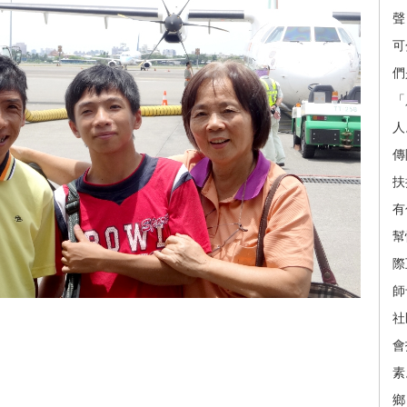
聲
可
們
「
人
傳
扶
有
幫
際
師
社
會
素
鄉