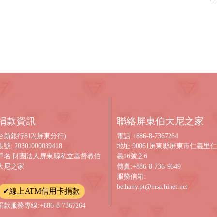
捐款資訊
聯絡屏東伯大尼之家
台新銀行812(屏東分行)
電話:+886-8-7367264
帳號: 20301000039418
地址:90061屏東縣屏東市仁義里仁
戶名:財團法人屏東縣私立基督教伯
義16號之6
大尼之家
傳真:+886-8-736-9649
服務信箱:
bethany.pt@msa.hinet.net
✔線上ATM信用卡捐款
捐款服務專線:+886-8-7367264