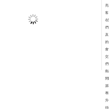
亮
客
在
們
及
的
會
交
們
島
間
源
專
升
待