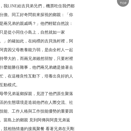
，我LINE給吉貝弟兄們，機票吃住我們都
分擔。同工好奇問前來探視的鄉親：「你
是兩兄弟的親戚嗎？」他們輕鬆自然說：
只是從小同住小島上，自然就如一家
。」的確如此，在純樸的吉貝漁村裡，阿
阿貴因父母教養能力弱，是由全村人一起
持帶大的，而兩兄弟雖然弱智，只要村裡
什麼能勝任雜事，他們兩兄弟總是搶著去
忙，在這種良性互動下，培養出良好的人
互動模式。
母帶兄弟返鄉探親，見證了他們原生聚落
區的生態環境是造就他們在人際交流、社
技能、工作人格與工作技能優勢的重要因
。當島上的鄉親 見到阿傳與阿貴兄弟返
，競相熱情邀約接風聚餐 看著兄弟在天剛