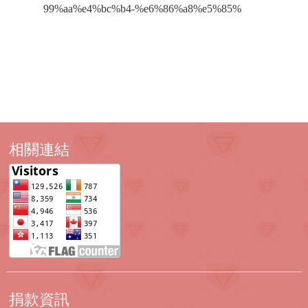
99%aa%e4%bc%b4-%e6%86%a8%e5%85%
相關連結
捐款資訊