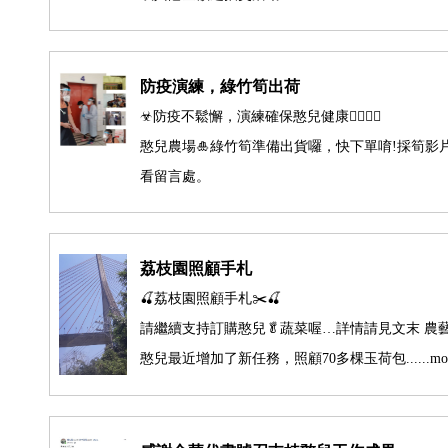
防疫演練，綠竹筍出荷
☣防疫不鬆懈，演練確保憨兒健康🙆‍♂️🙆‍♀️
憨兒農場🎍綠竹筍準備出貨囉，快下單唷!採筍影
看留言處。
荔枝園照顧手札
🍒荔枝園照顧手札✂️🍒
請繼續支持訂購憨兒🥬蔬菜喔…詳情請見文末 農
憨兒最近增加了新任務，照顧70多棵玉荷包......mo