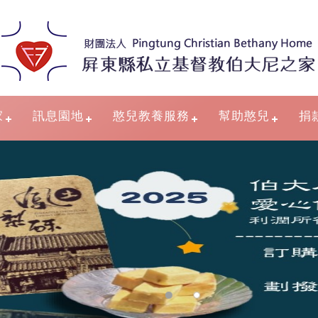
家
訊息園地
憨兒教養服務
幫助憨兒
捐