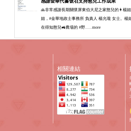
感謝金華代書號召支持憨兒工作成果
🙏非常感謝長期關懷屏東伯大尼之家憨兒的👩楊
姐，#金華地政士事務所 負責人 楊允瓏 女士。楊
在得知憨兒🚜農場的 #野......more
相關連結