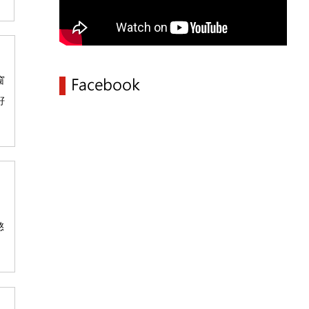
窗
籽
憨