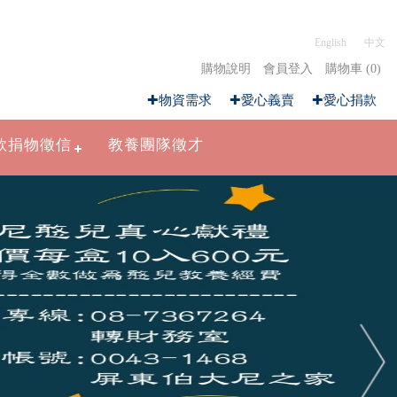
English
中文
購物說明
會員登入
購物車 (0)
✚物資需求
✚愛心義賣
✚愛心捐款
款捐物徵信
教養團隊徵才