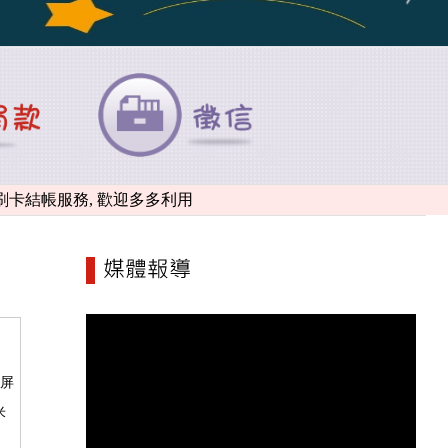
帳服務, 歡迎多多利用
持屏
米