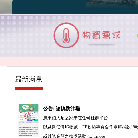
公告: 請慎防詐騙
屏東伯大尼之家未在任何社群平台
以及與任何IG帳號、FB粉絲專頁合作舉辦捐款188
或其他金額之抽獎活動<......more