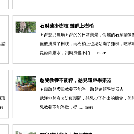
石斛蘭掛樹枝 雞群上樹梢
👨‍🌾憨兒農場👩‍🌾的的日常美景，俏麗的石斛蘭像
片請
簾般掛滿了樹枝，而樹梢上也總站滿了雞群，吃草
昆蟲飲露水，刮颱風也不怕......more
憨兒教養不能停，憨兒遠距學樂器
👧🏻憨兒🧑🏻教養不能停，憨兒遠距學樂器🎸
藝班
武漢🦠肺炎☣防疫期間，憨兒少了外出的機會，但
re
兒教養不能停歇，提......more