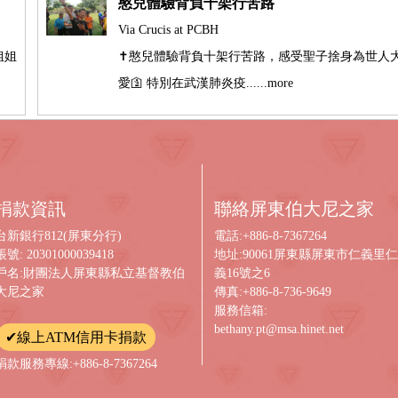
憨兒體驗背負十架行苦路
姐
Via Crucis at PCBH
姐姐
✝️憨兒體驗背負十架行苦路，感受聖子捨身為世人
愛🛐 特別在武漢肺炎疫......more
捐款資訊
聯絡屏東伯大尼之家
台新銀行812(屏東分行)
電話:+886-8-7367264
帳號: 20301000039418
地址:90061屏東縣屏東市仁義里仁
戶名:財團法人屏東縣私立基督教伯
義16號之6
大尼之家
傳真:+886-8-736-9649
服務信箱:
bethany.pt@msa.hinet.net
✔線上ATM信用卡捐款
捐款服務專線:+886-8-7367264