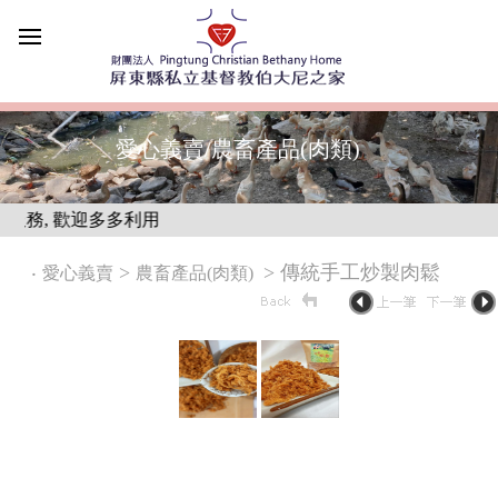
愛心義賣/農畜產品(肉類)
務, 歡迎多多利用
‧
>
> 傳統手工炒製肉鬆
愛心義賣
農畜產品(肉類)