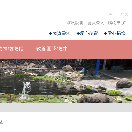
English
中文
購物說明
會員登入
購物車 (0)
✚物資需求
✚愛心義賣
✚愛心捐款
款捐物徵信
教養團隊徵才
組
│