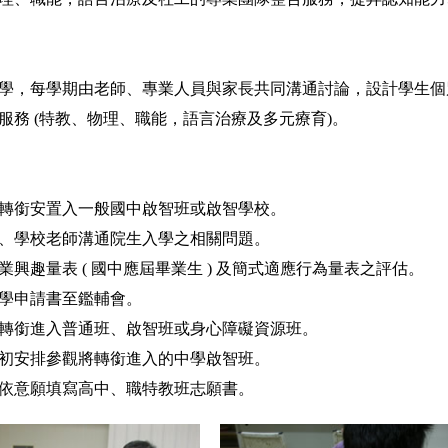
學校就學，每學期由老師、專業人員與家長共同溝通討論，設計學生
團隊服務 (特教、物理、職能，語言治療及多元療育)。
學生轉銜安置入一般國中啟智班或啟智學校。
家長、學校老師溝通院生入學之相關問題。
職業興趣量表 ( 國中應屆畢業生 ) 及簡式適應行為量表之評估。
寫入學申請書至鑑輔會。
會議轉銜進入普通班、啟智班或身心障礙資源班。
六月初安排參觀將轉銜進入的中學啟智班。
學生依意願填寫高中、職特教班志願書。