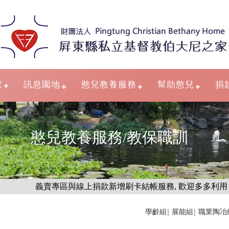
家
訊息園地
憨兒教養服務
幫助憨兒
捐
憨兒教養服務/教保職訓
義賣專區與線上捐款新增刷卡結帳服務, 歡迎多多利用
學齡組
展能組
職業陶冶
│
│