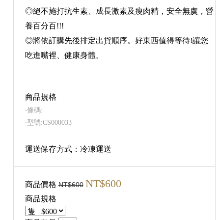
◎絕不施打抗生素、成長激素及瘦肉精，安全無虞，營
養百分百!!!
◎將依訂購先後排定出貨順序。好東西值得等待!讓您
吃進嘴裡、健康身體。
商品規格
‧條碼:
‧型號:CS000033
運送保存方式：冷凍運送
NT$600
商品價格
NT$600
商品規格