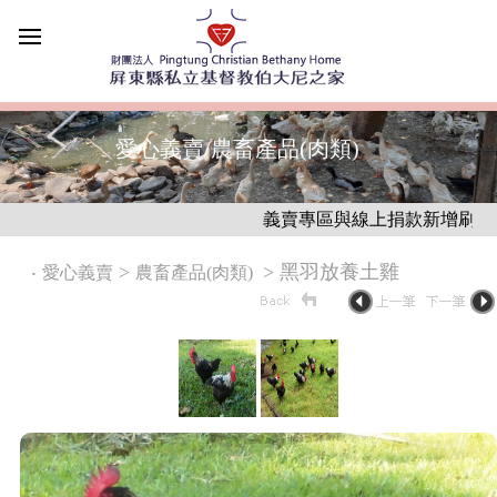
愛心義賣/農畜產品(肉類)
義賣專區與線上捐款新增刷卡結帳
‧
>
> 黑羽放養土雞
愛心義賣
農畜產品(肉類)