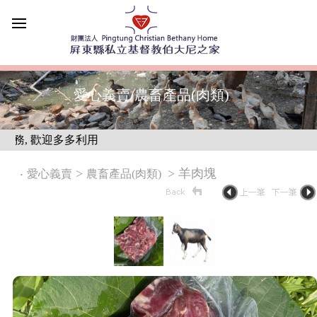
愛心義賣/農畜產品(肉類)
, 歡迎多多利用
‧
>
> 羊肉塊
愛心義賣
農畜產品(肉類)