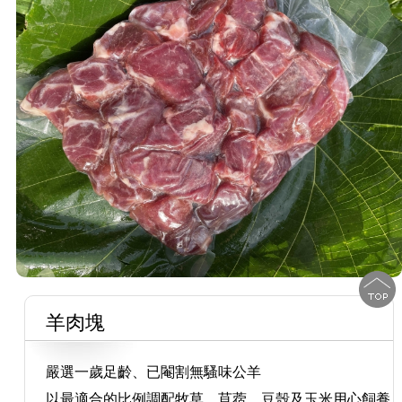
羊肉塊
嚴選一歲足齡、已閹割無騷味公羊
以最適合的比例調配牧草、苜蓿、豆殼及玉米用心飼養