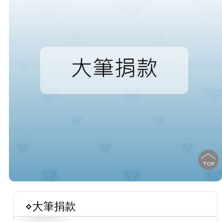
⋄大筆捐款